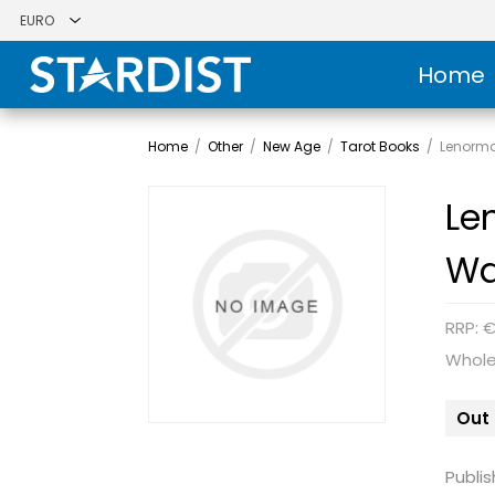
Home
Home
/
Other
/
New Age
/
Tarot Books
/
Lenorma
Le
Wa
RRP: 
Whole
Out 
Publis