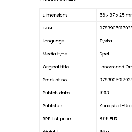
Dimensions
56 x 87 x 25 
ISBN
978390501703
Language
Tyska
Media type
Spel
Original title
Lenormand Ora
Product no
978390501703
Publish date
1993
Publisher
Königsfurt-Ur
RRP List price
8.95 EUR
Weight
66 g