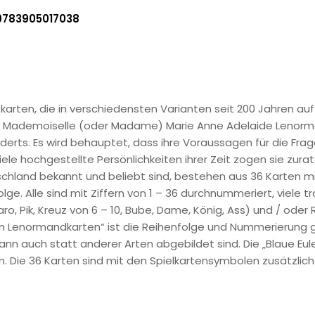
9783905017038
ten, die in verschiedensten Varianten seit 200 Jahren auf d
: Mademoiselle (oder Madame) Marie Anne Adelaide Lenorma
rts. Es wird behauptet, dass ihre Voraussagen für die Frage
ele hochgestellte Persönlichkeiten ihrer Zeit zogen sie zura
hland bekannt und beliebt sind, bestehen aus 36 Karten mit j
lge. Alle sind mit Ziffern von 1 – 36 durchnummeriert, viele 
aro, Pik, Kreuz von 6 – 10, Bube, Dame, König, Ass) und / oder
en Lenormandkarten“ ist die Reihenfolge und Nummerierung glei
dann auch statt anderer Arten abgebildet sind. Die „Blaue Eu
 Die 36 Karten sind mit den Spielkartensymbolen zusätzlich a