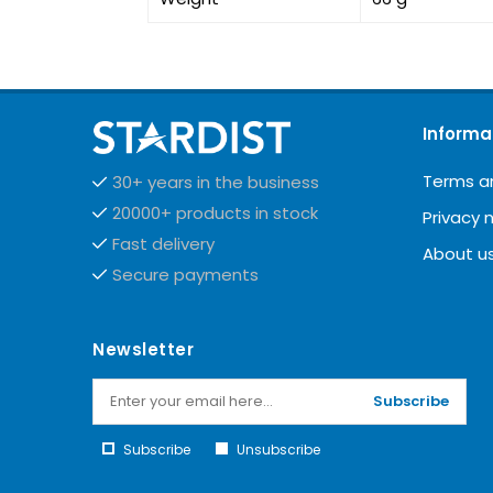
Informa
Terms a
30+ years in the business
20000+ products in stock
Privacy 
Fast delivery
About u
Secure payments
Newsletter
Subscribe
Subscribe
Unsubscribe