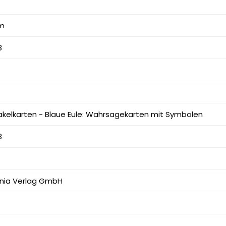
mm
8
kelkarten - Blaue Eule: Wahrsagekarten mit Symbolen
8
ania Verlag GmbH