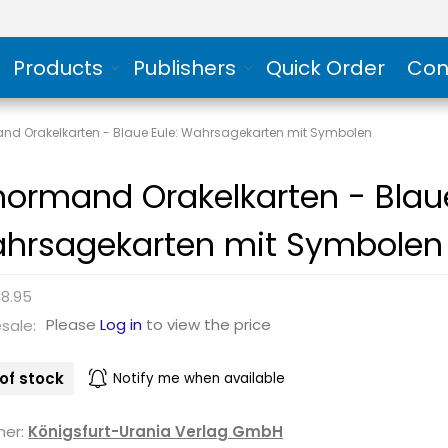
Products
Publishers
Quick Order
Con
nd Orakelkarten - Blaue Eule: Wahrsagekarten mit Symbolen
normand Orakelkarten - Blaue
hrsagekarten mit Symbolen
€8.95
Please
Log in
to view the price
sale:
of stock
Notify me when available
her:
Königsfurt-Urania Verlag GmbH