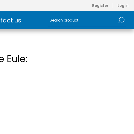
Register
Log in
tact us
 Eule: