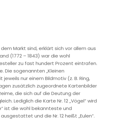
em Markt sind, erklärt sich vor allem aus
nd (1772 – 1843) war die wohl
steller zu fast hundert Prozent eintrafen.
te. Die sogenannten „Kleinen
eweils nur einem Bildmotiv (z. B. Ring,
tragen zusätzlich zugeordnete Kartenbilder
 Reime, die sich auf die Deutung der
ch. Lediglich die Karte Nr. 12 „Vögel“ wird
le“ ist die wohl bekannteste und
usgestattet und die Nr. 12 heißt „Eulen“.