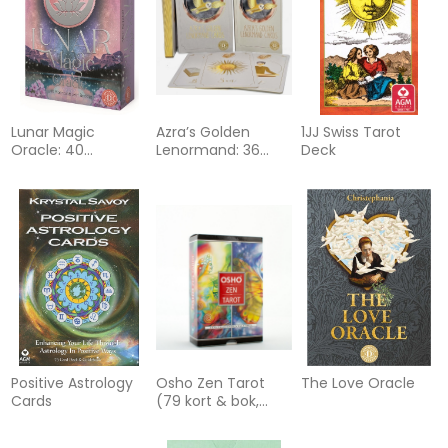
Lunar Magic
Azra’s Golden
1JJ Swiss Tarot
Oracle: 40
Lenormand: 36
Deck
Mooncards with
Golden Lenormand
Booklet
cards in modern,
enchanting design
Positive Astrology
Osho Zen Tarot
The Love Oracle
Cards
(79 kort & bok,
norsk utgave)