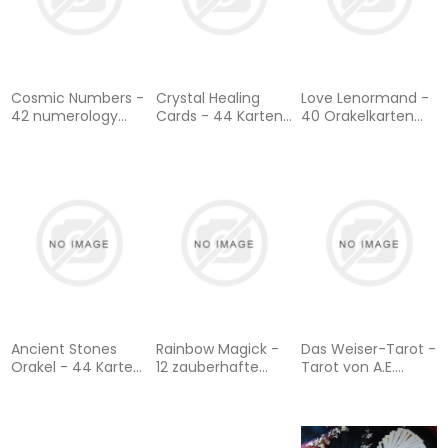
Cosmic Numbers -
Crystal Healing
Love Lenormand -
42 numerology
Cards - 44 Karten
40 Orakelkarten
cards with booklet
mit Botschaften
für deine
GB (English)
und Anleitung
Selbstliebe,
(Heilsteine,
Beziehung,
Edelsteine, Kristalle
weibliche Kraft
- Bedeutung und
Anwendung)
Ancient Stones
Rainbow Magick -
Das Weiser-Tarot -
Orakel - 44 Karten
12 zauberhafte
Tarot von A.E.
mit Botschaften
Color-Quests für
Waite in den
und Anleitung:
kreative Hexen
ursprünglichen
(Orakelkarten,
Aquarellfarben (78
Deutsch)
Karten illustriert