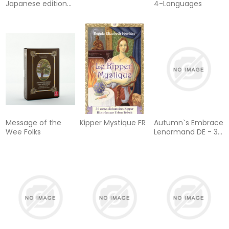
Japanese edition
4-Languages
currently out of
stock
Message of the
Kipper Mystique FR
Autumn`s Embrace
Wee Folks
Lenormand DE - 38
Lenormand-Karten
und Booklet