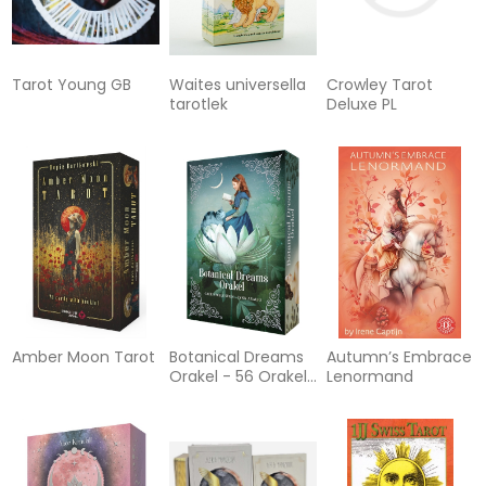
Tarot Young GB
Waites universella
Crowley Tarot
tarotlek
Deluxe PL
Amber Moon Tarot
Botanical Dreams
Autumn’s Embrace
Orakel - 56 Orakel-
Lenormand
Karten und 68-
seitiges Booklet