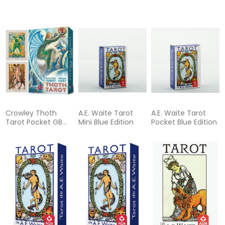
(Pocket Ausgabe,
Kurs zum Aleister
New Edition
Deutsch, DE): 78
Crowley & Frieda
Karten mit
Harris Thoth Tarot:
Anleitung
Tarotbuch für
Anfänger und
Fortgeschrittene,
Deutsch
Crowley Thoth
A.E. Waite Tarot
A.E. Waite Tarot
Tarot Pocket GB
Mini Blue Edition
Pocket Blue Edition
New Edition