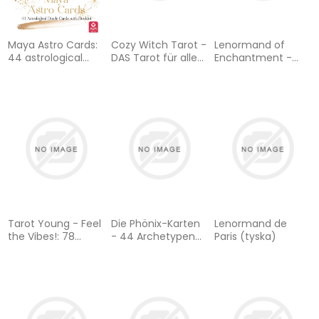
Maya Astro Cards:
Cozy Witch Tarot -
Lenormand of
44 astrological
DAS Tarot für alle
Enchantment -
oracle cards with
jungen Hexen!: 78
Zauberhafte
booklet
Tarot-Karten,
Orakelkarten im
Magnetdeckelschachtel
Fantasy-Style: 36
mit Goldprägung
Lenormand-Karten
und 128-seitiges
mit Goldschnitt
Booklet
und 208-seitiges
Buch
Tarot Young - Feel
Die Phönix-Karten
Lenormand de
the Vibes!: 78
- 44 Archetypen
Paris (tyska)
Tarotkarten und
für dein inneres
208-seitiges Buch
Licht: 44
Archetypen-Karten
und 192-seitiges
Booklet