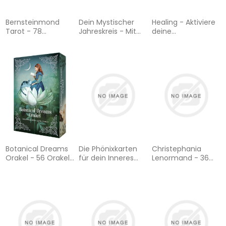
Bernsteinmond
Dein Mystischer
Healing - Aktiviere
Tarot - 78
Jahreskreis - Mit
deine
Tarotkarten und
Astrologie und
Selbstheilungskräfte
80-seitiges Booklet
Hexenmagie von
und transformiere
Ostara bis zu den
dein Leben! Innere
Sperr- und
Heilung durch
Rauhnächten
Schamanismus
und Medialität
Botanical Dreams
Die Phönixkarten
Christephania
Orakel - 56 Orakel-
für dein Inneres
Lenormand - 36
Karten und 68-
Kind - 44
Karten & Booklet
seitiges Booklet
Archetypenkarten
und 192-seitiges
farbiges Booklet