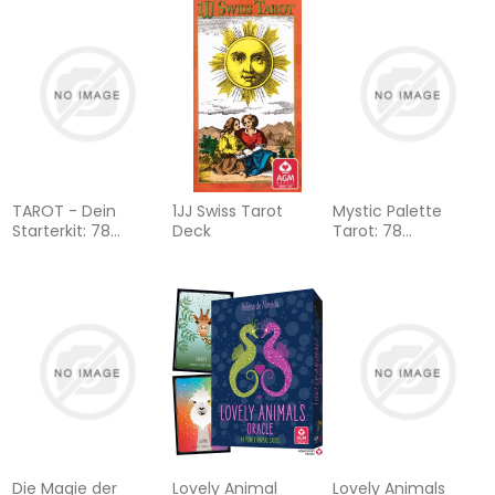
Tarotkarten mit
Fledermaus, Elster,
Orakel,
Goldschnitt:
Biene...)
Weisheitskarten)
Tarotdeck mit
ausführlichem
Booklet, Deutsch
TAROT - Dein
1JJ Swiss Tarot
Mystic Palette
Starterkit: 78
Deck
Tarot: 78
Karten mit Buch
Tarotkarten und
(Tarot für
farbiges Buch (Ciro
Anfänger)
Marchetti,
Deutsch)
Die Magie der
Lovely Animal
Lovely Animals