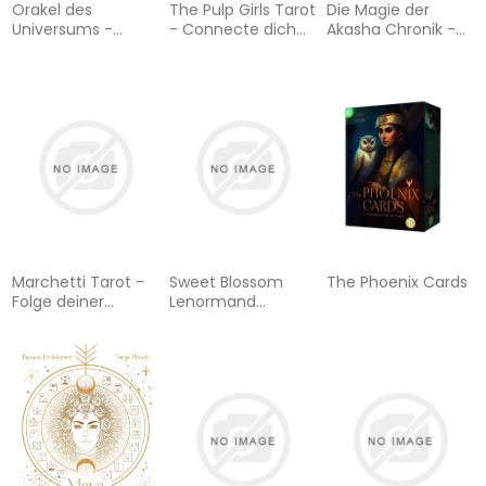
Orakel des
The Pulp Girls Tarot
Die Magie der
Universums -
- Connecte dich
Akasha Chronik -
Kosmische
mit deiner Intuition:
Wie du dich
Botschaften für
78 Tarotkarten und
kraftvoll verbindest
Dich: 44 Karten mit
96-seitiges Buch,
und deinen
Silberschnitt und
Klappdeckelschachtel
Seelenweg gehst:
144-seitiges
mit Goldprägung
Erwecke deine
Booklet
und Hebeband
innere Hexe und
begib dich auf eine
magische Reise!
Marchetti Tarot -
Sweet Blossom
The Phoenix Cards
Folge deiner
Lenormand
Intuition!: 78
(Deutsch) 36
Tarotkarten und
Karten plus 2
144-seitiges Buch,
zusätzliche Karten
Stülpdeckelschachtel
mit Spotlack