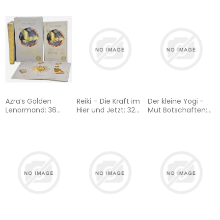
Goldprägung/Goldschnitt,
192-seitiges
limitierte u.
Booklet, Box mit
nummerierte
Metallicfolie,
Ausgabe:
Karten mit
Samtbeutel,
Pink-/Metallicschnitt
Legetuch,
Workbook,
Azra’s Golden
Reiki – Die Kraft im
Der kleine Yogi -
Lenormand: 36
Hier und Jetzt: 32
Mut Botschaften:
Golden Lenormand
Achtsamkeitskarten
40 Impulskarten
cards in modern,
mit Goldfolie und
und 80-seitiges
enchanting design
Goldschnitt,
Booklet
Stülpdeckelschachtel
mit Goldprägung
und 144-seitiges
Buch