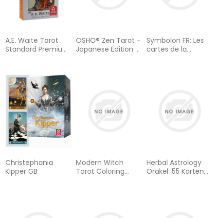
A.E. Waite Tarot
OSHO® Zen Tarot -
Symbolon FR: Les
Standard Premium
Japanese Edition -
cartes de la
Edition PT
?? ? ???? ????
mémoire et de
l'esprit
Christephania
Modern Witch
Herbal Astrology
Kipper GB
Tarot Coloring
Orakel: 55 Karten
Book / Cosmic
mit Botschaften
Slumber Tarot
und Anleitungen:
Coloring Books-
Stülpdeckelschachte
Bundle:
mit Goldprägung,
Sterle/Walden
Astrologie