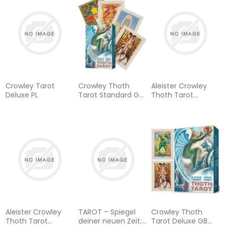
Anleitung
Crowley Tarot
Crowley Thoth
Aleister Crowley
Deluxe PL
Tarot Standard GB
Thoth Tarot
New Edition
(Deluxe Ausgabe,
Deutsch, DE):
Tarotkarten im
Format 95 x 140
mm
Aleister Crowley
TAROT – Spiegel
Crowley Thoth
Thoth Tarot
deiner neuen Zeit:
Tarot Deluxe GB