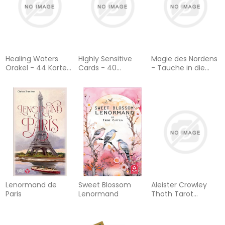
Healing Waters
Highly Sensitive
Magie des Nordens
Orakel - 44 Karten
Cards - 40
- Tauche in die
mit Botschaften
Inspirationen für
Ursprünge der
und Anleitungen:
hochsensible
nordischen
44 Orakelkarten
Seelen: 40
Spiritualität ein: 49
und 176-seitiges
Orakelkarten und
Orakelkarten und
Booklet
160-seitiges
160-seitiges
Booklet
Booklet
Lenormand de
Sweet Blossom
Aleister Crowley
Paris
Lenormand
Thoth Tarot
(Standard
Ausgabe, Deutsch,
DE): 78 Karten mit