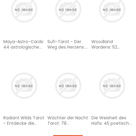
Coloring Books
Orakelkarten, für
(Bundle besteht
moderne Grüne
aus zwei Coloring
Hexen/Green
Books)
Witches, Deutsch
Maya-Astro-Cards:
Sufi-Tarot - Der
Woodland
44 astrologische
Weg des Herzens:
Wardens: 52
Orakelkarten mit
78 Tarotkarten mit
Orakelkarten mit
Booklet: Goldfolie
Anleitung: Östliche
Booklet:
und Goldschnitt,
Weisheit trifft
Krafttierkarten für
Orakel Deutsch
westliches Tarot,
Erwachsene und
Tarotdeck mit
Kinder, Orakeldeck,
ausführlichem
Deutsch
Booklet, Deutsch
Radiant Wilds Tarot
Wächter der Nacht
Die Weisheit des
- Entdecke die
Tarot: 78
Hafis: 45 poetische
strahlende Wildnis
Tarotkarten
Orakelkarten
in dir: 78
(Krafttiere Tarot,
(eines der besten