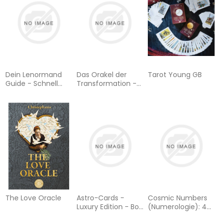
von Pamela
Colman Smith mit
Booklet)
Dein Lenormand
Das Orakel der
Tarot Young GB
Guide - Schnell
Transformation -
und einfach legen
36 Karten mit
und deuten
Booklet
The Love Oracle
Astro-Cards -
Cosmic Numbers
Luxury Edition - Box
(Numerologie): 42
u. Karten mit
Karten, farbiges